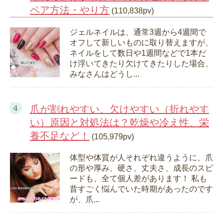
ペア方法・やり方
(110,838pv)
ジェルネイルは、通常3週から4週間で
オフして新しいものに取り替えますが、
ネイルをして数日や1週間などで1本だ
け浮いてきたり欠けてきたりした場合、
みなさんはどうし...
爪が割れやすい、欠けやすい（折れやす
い）原因と対処法は？乾燥や冷え性、栄
養不足など！
(105,979pv)
体型や体質が人それぞれ違うように、爪
の形や厚み、硬さ、丈夫さ、成長のスピ
ードも、全て個人差があります！ 私も
昔すごく悩んでいた時期があったのです
が、爪...