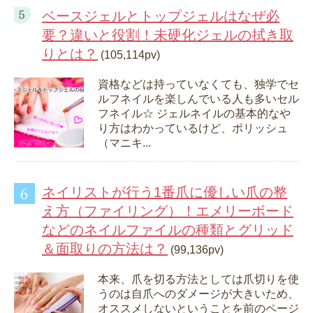
ベースジェルとトップジェルはなぜ必
要？違いと役割！未硬化ジェルの拭き取
りとは？
(105,114pv)
資格などは持っていなくても、独学でセ
ルフネイルを楽しんでいる人も多いセル
フネイル☆ ジェルネイルの基本的なや
り方はわかっているけど、ポリッシュ
（マニキ...
ネイリストが行う1番爪に優しい爪の整
え方（ファイリング）！エメリーボード
などのネイルファイルの種類とグリッド
＆面取りの方法は？
(99,136pv)
本来、爪を切る方法としては爪切りを使
うのは自爪へのダメージが大きいため、
オススメしないということを前のページ