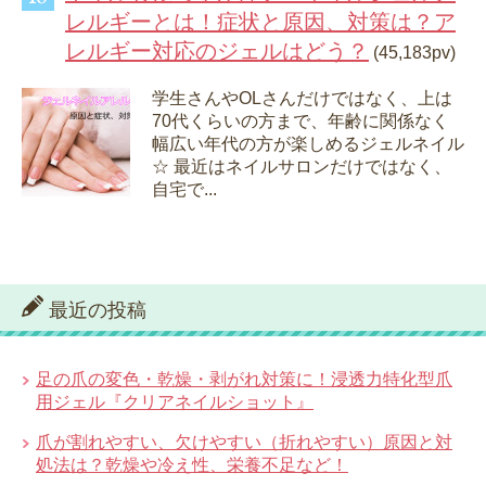
レルギーとは！症状と原因、対策は？ア
レルギー対応のジェルはどう？
(45,183pv)
学生さんやOLさんだけではなく、上は
70代くらいの方まで、年齢に関係なく
幅広い年代の方が楽しめるジェルネイル
☆ 最近はネイルサロンだけではなく、
自宅で...
最近の投稿
足の爪の変色・乾燥・剥がれ対策に！浸透力特化型爪
用ジェル『クリアネイルショット』
爪が割れやすい、欠けやすい（折れやすい）原因と対
処法は？乾燥や冷え性、栄養不足など！