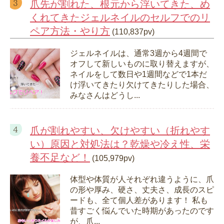
爪先が割れた、根元から浮いてきた、め
くれてきたジェルネイルのセルフでのリ
ペア方法・やり方
(110,837pv)
ジェルネイルは、通常3週から4週間で
オフして新しいものに取り替えますが、
ネイルをして数日や1週間などで1本だ
け浮いてきたり欠けてきたりした場合、
みなさんはどうし...
爪が割れやすい、欠けやすい（折れやす
い）原因と対処法は？乾燥や冷え性、栄
養不足など！
(105,979pv)
体型や体質が人それぞれ違うように、爪
の形や厚み、硬さ、丈夫さ、成長のスピ
ードも、全て個人差があります！ 私も
昔すごく悩んでいた時期があったのです
が、爪...